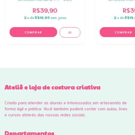
R$39,90
R$3
2
x de
R$19,95
sem juros
2
x de
R$19
Ateliê e loja de costura criativa
Criado para atender as alunas e interessados em artesanato de
forma ágil e prática. Você também poderá contar com aulas, lives
e cursos através das nossas redes sociais.
Departamentos