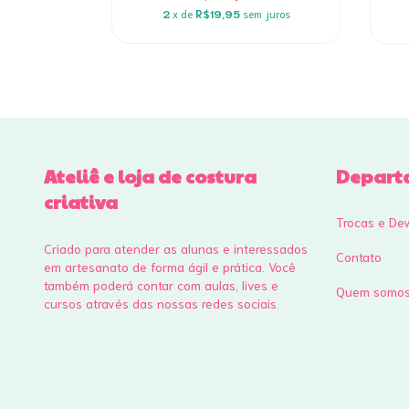
 juros
2
x de
R$19,95
sem juros
Ateliê e loja de costura
Depart
criativa
Trocas e De
Criado para atender as alunas e interessados
Contato
em artesanato de forma ágil e prática. Você
também poderá contar com aulas, lives e
Quem somo
cursos através das nossas redes sociais.