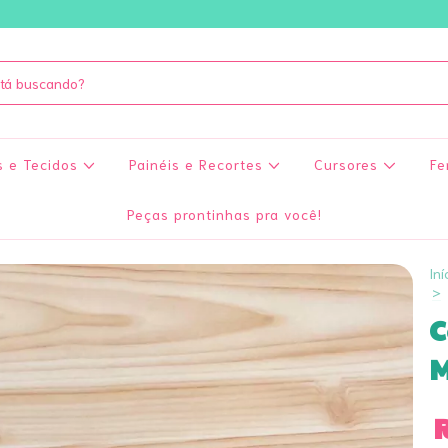
s e Tecidos
Painéis e Recortes
Cursores
Fe
Peças prontinhas pra você!
Iní
>
C
M