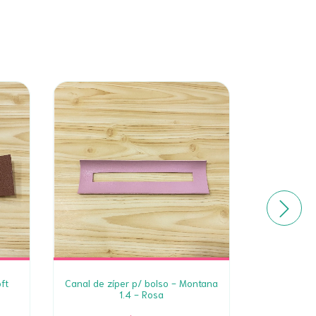
ft
Canal de zíper p/ bolso - Montana
Sintéti
1.4 - Rosa