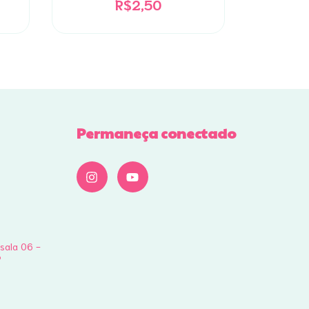
R$2,50
2
x d
Permaneça conectado
 sala 06 -
P