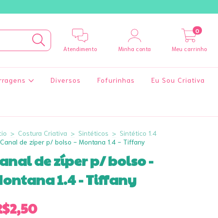
0
Atendimento
Minha conta
Meu carrinho
rragens
Diversos
Fofurinhas
Eu Sou Criativa
cio
>
Costura Criativa
>
Sintéticos
>
Sintético 1.4
Canal de zíper p/ bolso - Montana 1.4 - Tiffany
anal de zíper p/ bolso -
ontana 1.4 - Tiffany
R$2,50