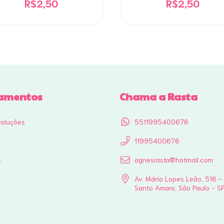
R$2,50
R$2,50
amentos
Chama a Rasta
voluções
5511995400676
11995400676
s
agnesrasta@hotmail.com
Av. Mário Lopes Leão, 516 -
Santo Amaro, São Paulo - S