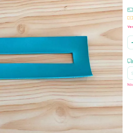
Ver
Ent
Não