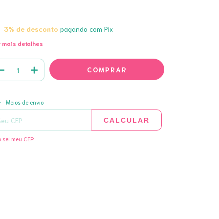
3% de desconto
pagando com Pix
 mais detalhes
ALTERAR CEP
regas para o CEP:
Meios de envio
CALCULAR
 sei meu CEP