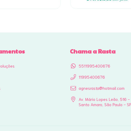
amentos
Chama a Rasta
voluções
5511995400676
11995400676
s
agnesrasta@hotmail.com
Av. Mário Lopes Leão, 516 -
Santo Amaro, São Paulo - S