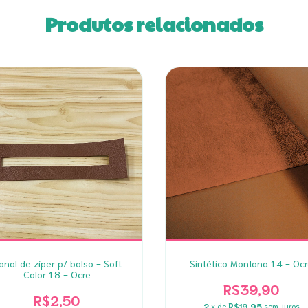
Produtos relacionados
anal de zíper p/ bolso - Soft
Sintético Montana 1.4 - Oc
Color 1.8 - Ocre
R$39,90
R$2,50
2
x de
R$19,95
sem juros