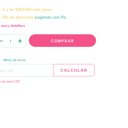
2
x de
R$19,95
sem juros
3% de desconto
pagando com Pix
 mais detalhes
ALTERAR CEP
regas para o CEP:
Meios de envio
CALCULAR
 sei meu CEP