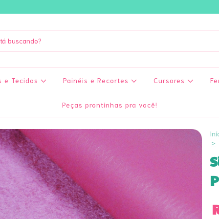
s e Tecidos
Painéis e Recortes
Cursores
Fe
Peças prontinhas pra você!
Iní
>
S
P