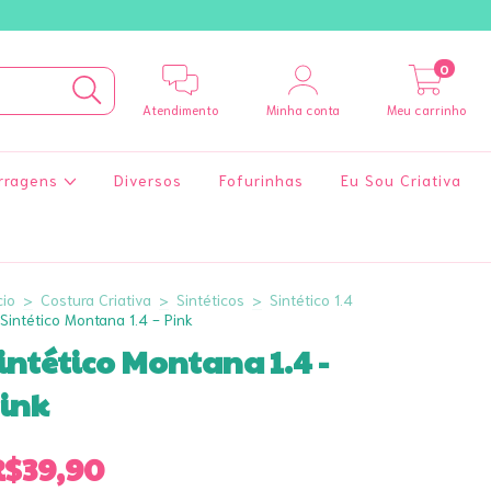
0
Atendimento
Minha conta
Meu carrinho
rragens
Diversos
Fofurinhas
Eu Sou Criativa
cio
>
Costura Criativa
>
Sintéticos
>
Sintético 1.4
Sintético Montana 1.4 - Pink
intético Montana 1.4 -
ink
R$39,90