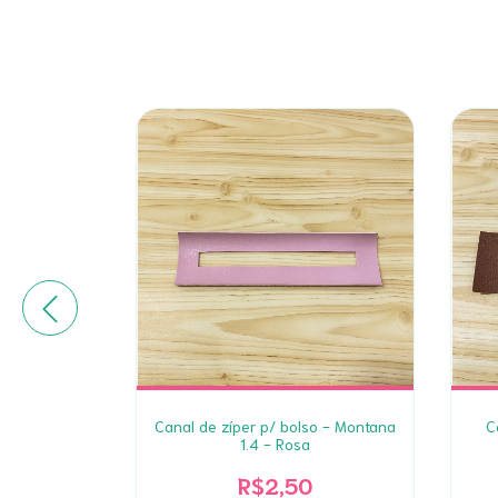
4 - Marinho
Canal de zíper p/ bolso - Montana
C
1.4 - Rosa
0
R$2,50
 juros