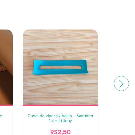
re
Canal de zíper p/ bolso - Montana
Canal de zí
1.4 - Tiffany
R$2,50