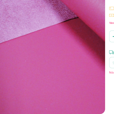
Ver
Ent
Não