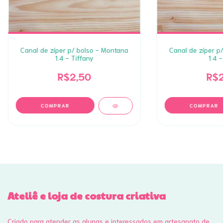
Canal de zíper p/ bolso - Montana
Canal de zíper p
1.4 - Tiffany
1.4 -
R$2,50
R$2
Ateliê e loja de costura criativa
Criado para atender as alunas e interessados em artesanato de