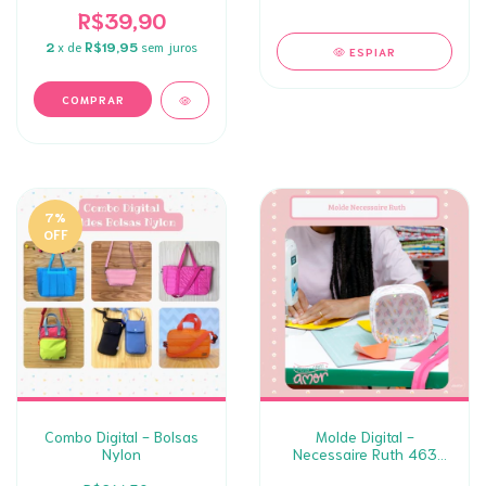
R$39,90
2
x de
R$19,95
sem juros
ESPIAR
7
%
OFF
Combo Digital - Bolsas
Molde Digital -
Nylon
Necessaire Ruth 463
(DIGITAL)