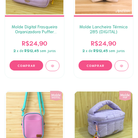
Molde Digital Frasqueira
Molde Lancheira Térmica
Organizadora Puffer
285 (DIGITAL)
(562)
R$24,90
R$24,90
2
x de
R$12,45
sem juros
2
x de
R$12,45
sem juros