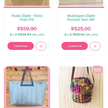
Molde Digital - Bolsa
Modelagem Digital
Praia 512
Pochete Teen 481
R$59,90
R$25,00
2
x de
R$29,95
sem juros
2
x de
R$12,50
sem juros