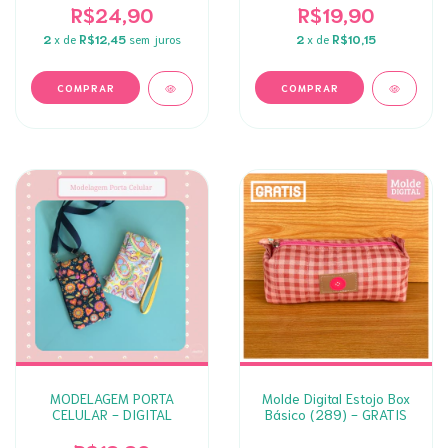
R$24,90
R$19,90
2
x de
R$12,45
sem juros
2
x de
R$10,15
MODELAGEM PORTA
Molde Digital Estojo Box
CELULAR - DIGITAL
Básico (289) - GRATIS