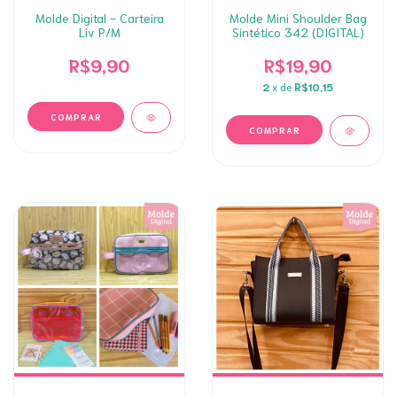
Molde Digital - Carteira
Molde Mini Shoulder Bag
Liv P/M
Sintético 342 (DIGITAL)
R$9,90
R$19,90
2
x de
R$10,15