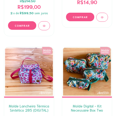
R$214,50
R$14,90
R$199,00
2
x de
R$99,50
sem juros
Molde Lancheira Térmica
Molde Digital - Kit
Sintético 285 (DIGITAL)
Necessaire Box Two