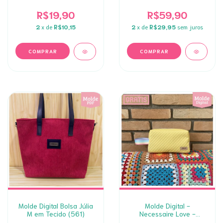
R$19,90
R$59,90
2
x de
R$10,15
2
x de
R$29,95
sem juros
Molde Digital Bolsa Júlia
Molde Digital -
M em Tecido (561)
Necessaire Love -
GRATIS