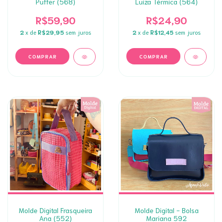
Puffer (568)
Luiza Térmica (564)
R$59,90
R$24,90
2
x de
R$29,95
sem juros
2
x de
R$12,45
sem juros
Molde Digital Frasqueira
Molde Digital - Bolsa
Ana (552)
Mariana 592