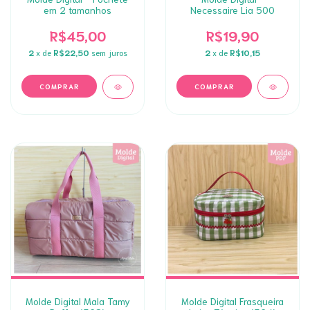
em 2 tamanhos
Necessaire Lia 500
R$45,00
R$19,90
2
x de
R$22,50
sem juros
2
x de
R$10,15
Molde Digital Mala Tamy
Molde Digital Frasqueira