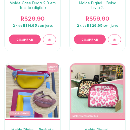
Molde Case Duda 2.0 em
Molde Digital - Bolsa
Tecido (digital)
Lívia 2
R$29,90
R$59,90
2
x de
R$14,95
sem juros
2
x de
R$29,95
sem juros
Molde Digital - Pochete
Molde Digital -