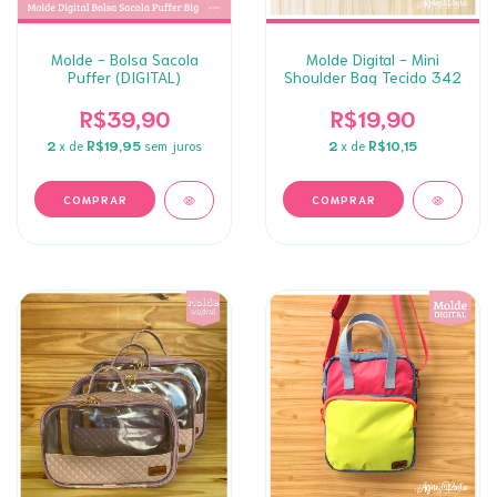
Molde - Bolsa Sacola
Molde Digital - Mini
Puffer (DIGITAL)
Shoulder Bag Tecido 342
R$39,90
R$19,90
2
x de
R$19,95
sem juros
2
x de
R$10,15