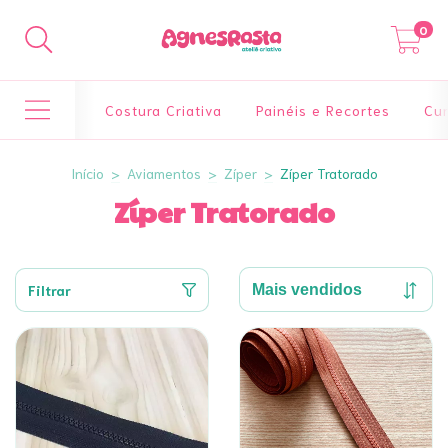
0
Costura Criativa
Painéis e Recortes
Cur
Início
>
Aviamentos
>
Zíper
>
Zíper Tratorado
Zíper Tratorado
Filtrar