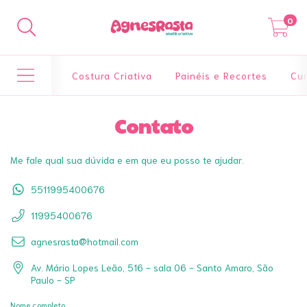
0
Costura Criativa
Painéis e Recortes
Cur
Contato
Me fale qual sua dúvida e em que eu posso te ajudar.
5511995400676
11995400676
agnesrasta@hotmail.com
Av. Mário Lopes Leão, 516 - sala 06 - Santo Amaro, São
Paulo - SP
Nome completo