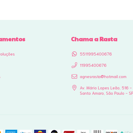
amentos
Chama a Rasta
voluções
5511995400676
11995400676
s
agnesrasta@hotmail.com
Av. Mário Lopes Leão, 516 -
Santo Amaro, São Paulo - S