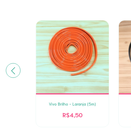
ala (5m)
Vivo Brilho - Laranja (5m)
R$4,50