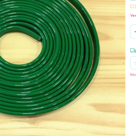
Ver
Ent
Não