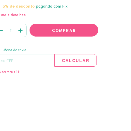
3% de desconto
pagando com Pix
 mais detalhes
ALTERAR CEP
regas para o CEP:
Meios de envio
CALCULAR
 sei meu CEP