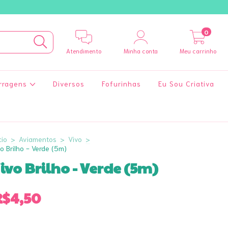
0
Atendimento
Minha conta
Meu carrinho
rragens
Diversos
Fofurinhas
Eu Sou Criativa
cio
>
Aviamentos
>
Vivo
>
o Brilho - Verde (5m)
ivo Brilho - Verde (5m)
R$4,50