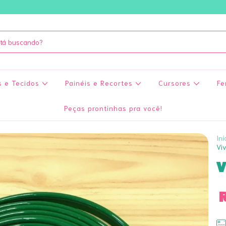
s e Tecidos
Painéis e Recortes
Cursores
Fe
Peças prontinhas pra você!
Iní
Viv
V