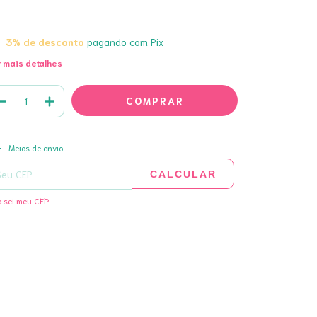
3% de desconto
pagando com Pix
 mais detalhes
ALTERAR CEP
regas para o CEP:
Meios de envio
CALCULAR
 sei meu CEP