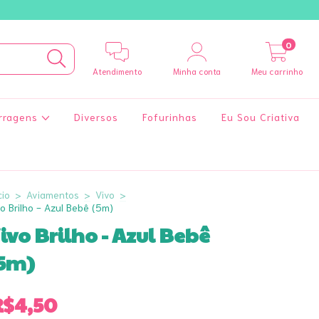
0
Atendimento
Minha conta
Meu carrinho
rragens
Diversos
Fofurinhas
Eu Sou Criativa
cio
>
Aviamentos
>
Vivo
>
o Brilho - Azul Bebê (5m)
ivo Brilho - Azul Bebê
5m)
R$4,50