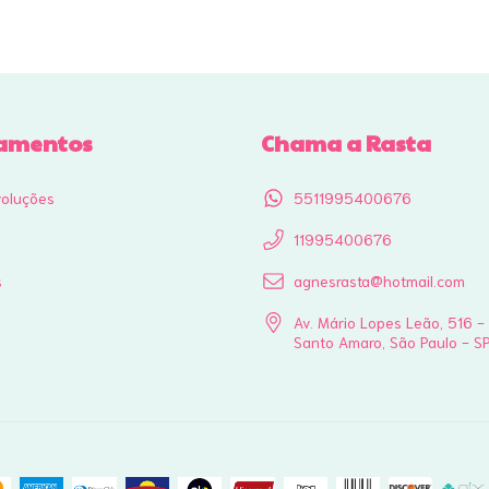
amentos
Chama a Rasta
voluções
5511995400676
11995400676
s
agnesrasta@hotmail.com
Av. Mário Lopes Leão, 516 -
Santo Amaro, São Paulo - S