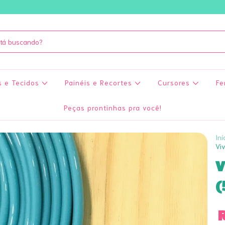
s e Tecidos
Painéis e Recortes
Cursores
Fe
Peças prontinhas pra você!
Iní
Viv
V
(