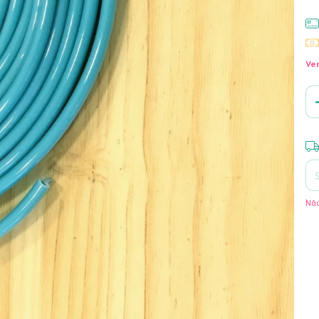
Ver
Ent
Não