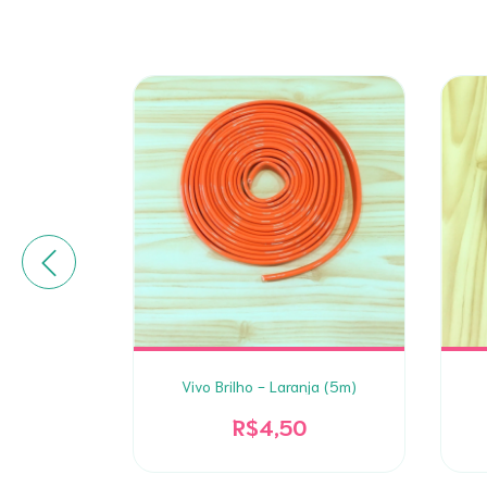
im (5m)
Vivo Brilho - Laranja (5m)
R$4,50