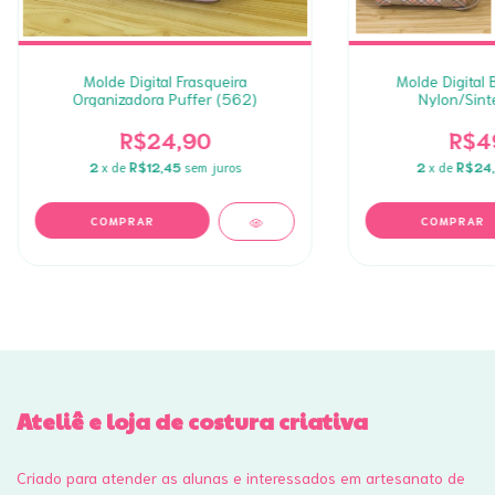
Molde Digital Frasqueira
Molde Digital
Organizadora Puffer (562)
Nylon/Sint
R$24,90
R$4
2
x de
R$12,45
sem juros
2
x de
R$24
Ateliê e loja de costura criativa
Criado para atender as alunas e interessados em artesanato de