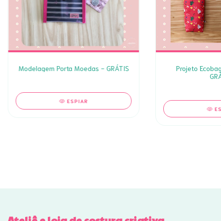
Modelagem Porta Moedas - GRÁTIS
Projeto Ecobag
GRÁ
ESPIAR
E
Ateliê e loja de costura criativa