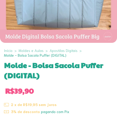
Início
>
Moldes e Aulas
>
Apostilas Digitais
>
Molde - Bolsa Sacola Puffer (DIGITAL)
Molde - Bolsa Sacola Puffer
(DIGITAL)
R$39,90
2
x de
R$19,95
sem juros
3% de desconto
pagando com Pix