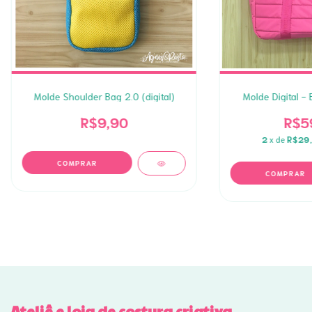
Molde Shoulder Bag 2.0 (digital)
Molde Digital - 
R$9,90
R$5
2
x de
R$29
Ateliê e loja de costura criativa