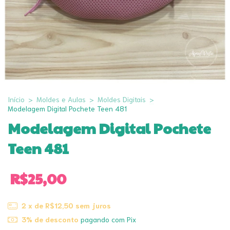
Início
>
Moldes e Aulas
>
Moldes Digitais
>
Modelagem Digital Pochete Teen 481
Modelagem Digital Pochete
Teen 481
R$25,00
2
x de
R$12,50
sem juros
3% de desconto
pagando com Pix