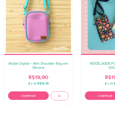
Molde Digital - Mini Shoulder Bag em
MODELAGEM PO
Silicone
DIG
R$19,90
R$1
2
x de
R$10,15
2
x de