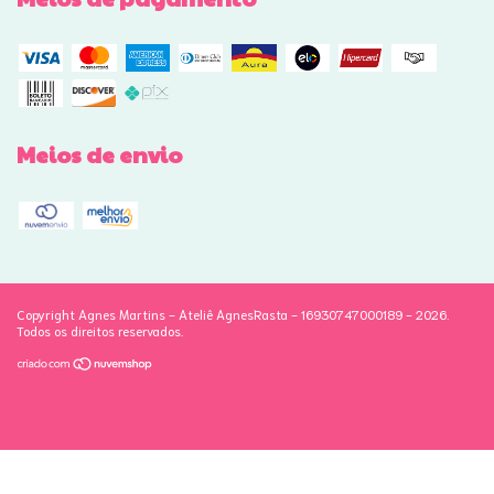
Meios de envio
Copyright Agnes Martins - Ateliê AgnesRasta - 16930747000189 - 2026.
Todos os direitos reservados.