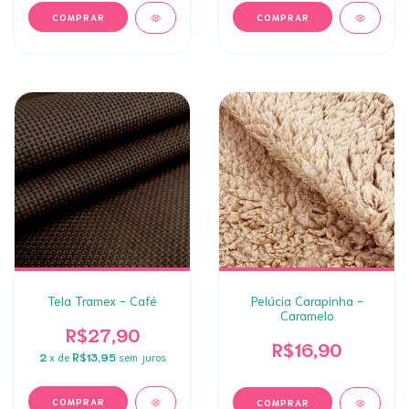
Tela Tramex - Café
Pelúcia Carapinha -
Caramelo
R$27,90
R$16,90
2
x de
R$13,95
sem juros