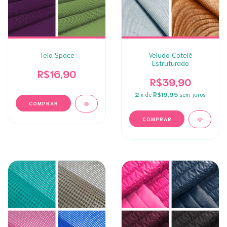
Tela Space
Veludo Cotelê
Estruturado
R$16,90
R$39,90
2
x de
R$19,95
sem juros
COMPRAR
COMPRAR