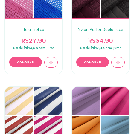
Tela Treliça
Nylon Puffer Dupla Face
R$27,90
R$34,90
2
x de
R$13,95
sem juros
2
x de
R$17,45
sem juros
COMPRAR
COMPRAR