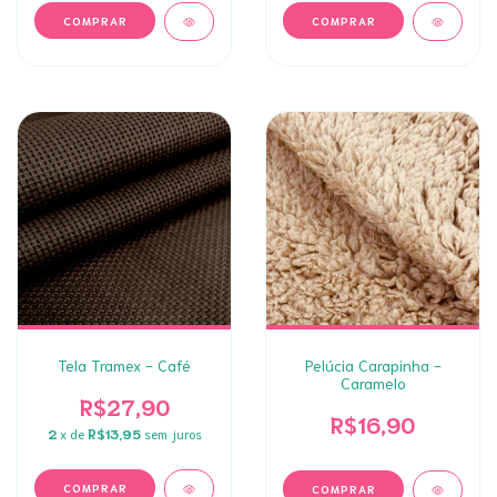
Tela Tramex - Café
Pelúcia Carapinha -
Caramelo
R$27,90
R$16,90
2
x de
R$13,95
sem juros