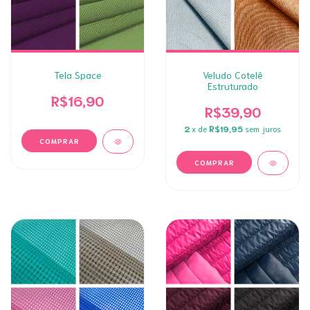
Tela Space
Veludo Cotelê
Estruturado
R$16,90
R$39,90
2
x de
R$19,95
sem juros
COMPRAR
COMPRAR