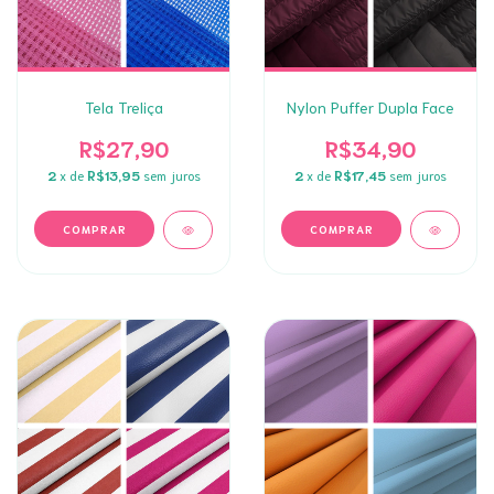
Tela Treliça
Nylon Puffer Dupla Face
R$27,90
R$34,90
2
x de
R$13,95
sem juros
2
x de
R$17,45
sem juros
COMPRAR
COMPRAR