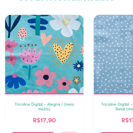
Tricoline Digital - Alegria I (meio
Tricoline Digital 
metro)
Bebê (me
R$17,90
R$1