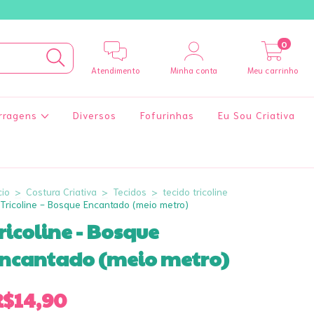
0
Atendimento
Minha conta
Meu carrinho
rragens
Diversos
Fofurinhas
Eu Sou Criativa
cio
>
Costura Criativa
>
Tecidos
>
tecido tricoline
Tricoline - Bosque Encantado (meio metro)
ricoline - Bosque
ncantado (meio metro)
R$14,90