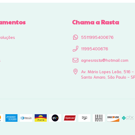
amentos
Chama a Rasta
voluções
5511995400676
11995400676
s
agnesrasta@hotmail.com
Av. Mário Lopes Leão, 516 -
Santo Amaro, São Paulo - S