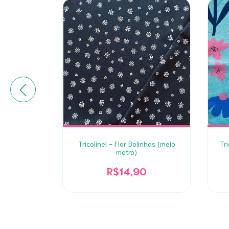
gria Flower
Tricolinel - Flor Bolinhas (meio
Tri
)
metro)
0
R$14,90