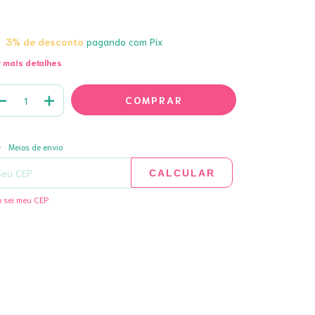
3% de desconto
pagando com Pix
 mais detalhes
ALTERAR CEP
regas para o CEP:
Meios de envio
CALCULAR
 sei meu CEP