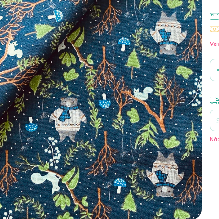
Ver
Ent
Não