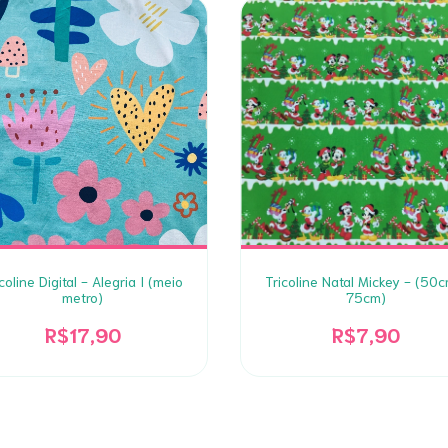
coline Digital - Alegria I (meio
Tricoline Natal Mickey - (50c
metro)
75cm)
R$17,90
R$7,90