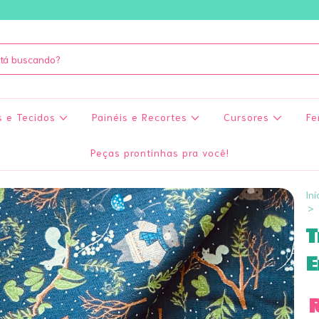
s e Tecidos
Painéis e Recortes
Cursores
Fe
Peças prontinhas pra você!
Iní
>
T
E