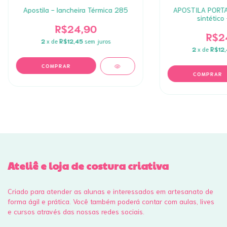
Apostila - lancheira Térmica 285
APOSTILA PORTA
sintético
R$24,90
R$2
2
x de
R$12,45
sem juros
2
x de
R$12
Ateliê e loja de costura criativa
Criado para atender as alunas e interessados em artesanato de
forma ágil e prática. Você também poderá contar com aulas, lives
e cursos através das nossas redes sociais.