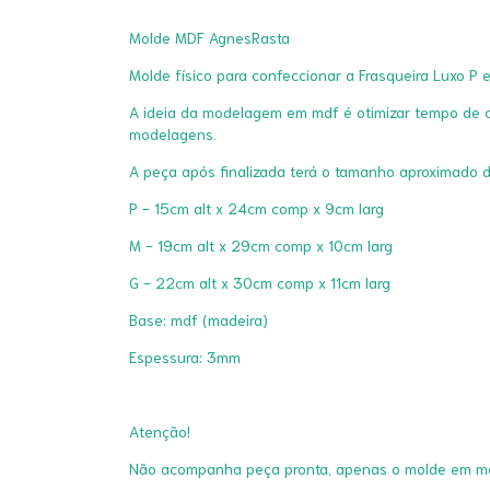
Molde MDF AgnesRasta
Molde físico para confeccionar a Frasqueira Luxo P 
A ideia da modelagem em mdf é otimizar tempo de co
modelagens.
A peça após finalizada terá o tamanho aproximado d
P - 15cm alt x 24cm comp x 9cm larg
M - 19cm alt x 29cm comp x 10cm larg
G - 22cm alt x 30cm comp x 11cm larg
Base: mdf (madeira)
Espessura: 3mm
Atenção!
Não acompanha peça pronta, apenas o molde em md