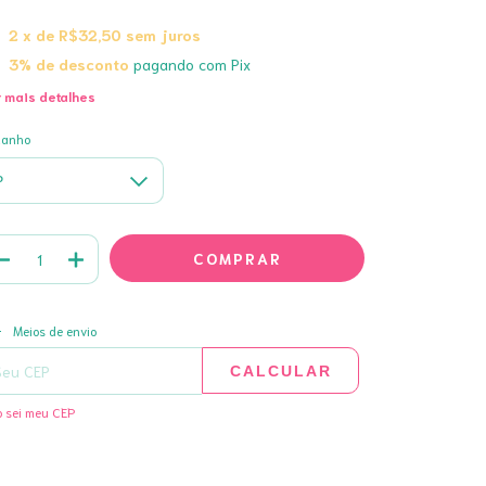
2
x de
R$32,50
sem juros
3% de desconto
pagando com Pix
 mais detalhes
manho
ALTERAR CEP
regas para o CEP:
Meios de envio
CALCULAR
 sei meu CEP