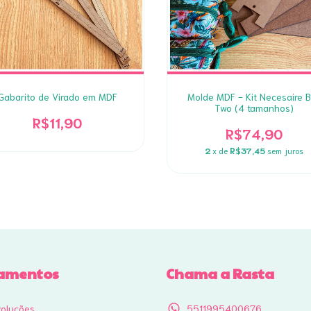
Gabarito de Virado em MDF
Molde MDF - Kit Necesaire 
Two (4 tamanhos)
R$11,90
R$74,90
2
x de
R$37,45
sem juros
amentos
Chama a Rasta
voluções
5511995400676