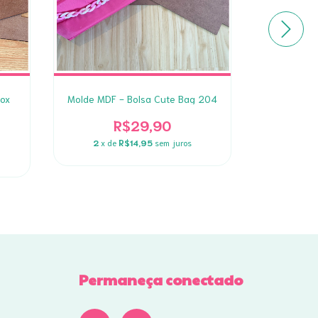
Box
Molde MDF - Bolsa Cute Bag 204
Molde MDF -
R$29,90
2
x de
R$14,95
sem juros
2
x de
Permaneça conectado