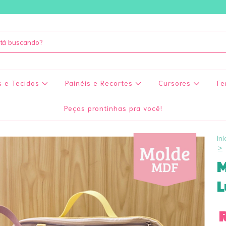
s e Tecidos
Painéis e Recortes
Cursores
Fe
Peças prontinhas pra você!
Iní
>
M
L