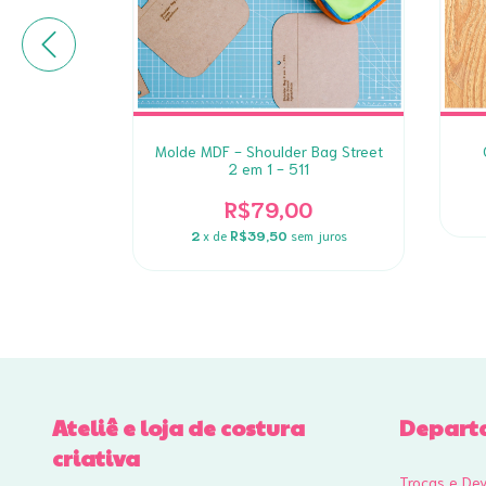
re Box Two
Molde MDF - Shoulder Bag Street
2 em 1 - 511
0
R$79,00
2
x de
R$39,50
sem juros
Ateliê e loja de costura
Depart
criativa
Trocas e De