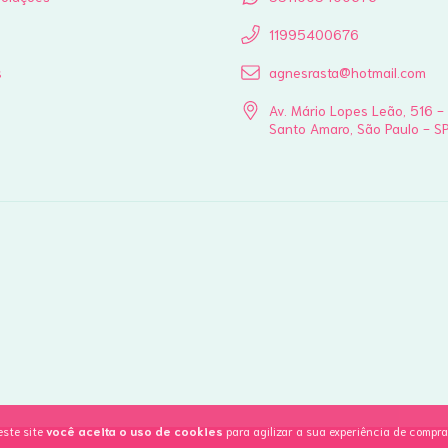
11995400676
s
agnesrasta@hotmail.com
Av. Mário Lopes Leão, 516 -
Santo Amaro, São Paulo - S
este site
você aceita o uso de cookies
para agilizar a sua experiência de compra