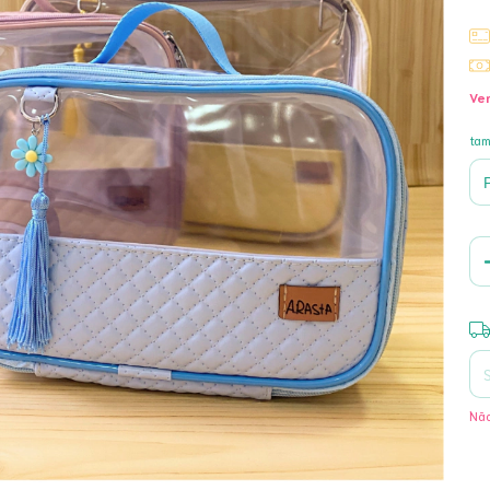
Ver
ta
Ent
Não