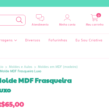
0
Atendimento
Minha conta
Meu carrinho
rragens
Diversos
Fofurinhas
Eu Sou Criativa
cio
>
Moldes e Aulas
>
Moldes em MDF (madeira)
Molde MDF Frasqueira Luxo
olde MDF Frasqueira
uxo
R$65,00