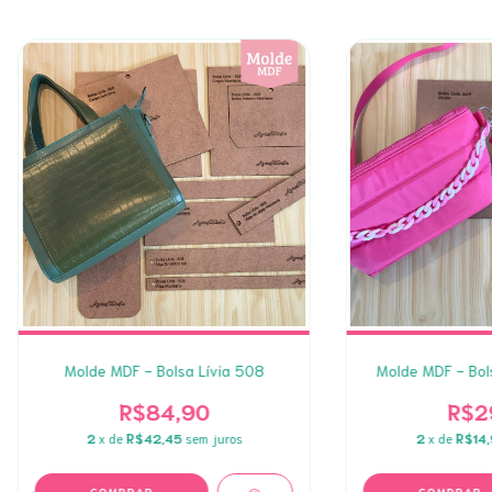
Molde MDF - Bolsa Lívia 508
Molde MDF - Bol
R$84,90
R$2
2
x de
R$42,45
sem juros
2
x de
R$14