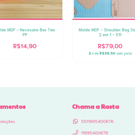
lde MDF - Necesaire Box Two
Molde MDF - Shoulder Bag St
PP
2 em 1 - 511
R$14,90
R$79,00
2
x de
R$39,50
sem juros
amentos
Chama a Rasta
voluções
5511995400676
11995400676