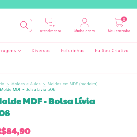
0
Atendimento
Minha conta
Meu carrinho
rragens
Diversos
Fofurinhas
Eu Sou Criativa
cio
>
Moldes e Aulas
>
Moldes em MDF (madeira)
Molde MDF - Bolsa Lívia 508
olde MDF - Bolsa Lívia
08
R$84,90