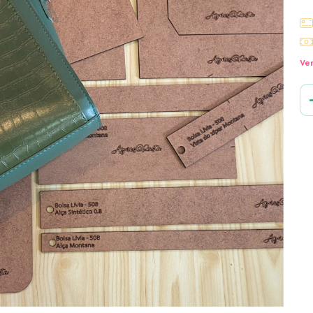
Ver
Ent
Faç
Não