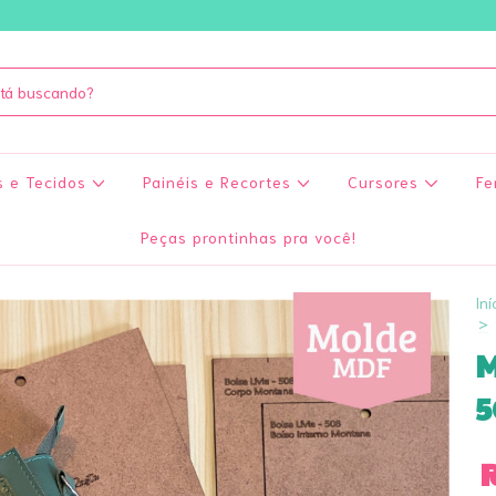
s e Tecidos
Painéis e Recortes
Cursores
Fe
Peças prontinhas pra você!
Iní
>
M
5