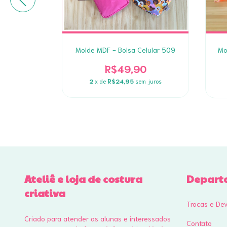
te Bag 204
Molde MDF - Bolsa Celular 509
Mo
0
R$49,90
 juros
2
x de
R$24,95
sem juros
Ateliê e loja de costura
Depart
criativa
Trocas e De
Criado para atender as alunas e interessados
Contato