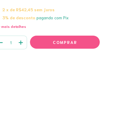
2
x de
R$42,45
sem juros
3% de desconto
pagando com Pix
 mais detalhes
Meios de envio
ALTERAR CEP
regas para o CEP:
CALCULAR
a login
e use seus dados de entrega
 sei meu CEP