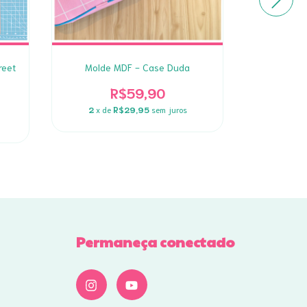
reet
Molde MDF - Case Duda
Molde MDF
Two
R$59,90
2
x de
R$29,95
sem juros
2
x d
Permaneça conectado