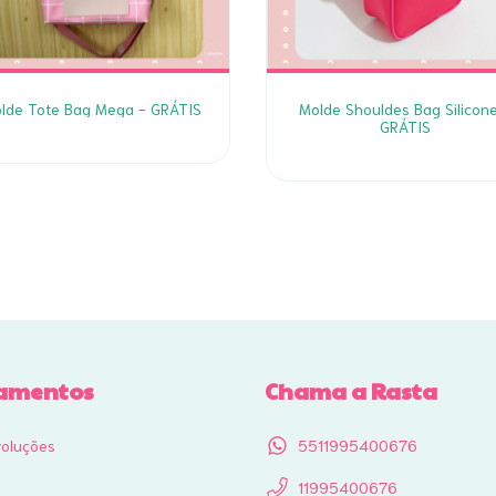
lde Tote Bag Mega - GRÁTIS
Molde Shouldes Bag Silicone
GRÁTIS
amentos
Chama a Rasta
voluções
5511995400676
11995400676