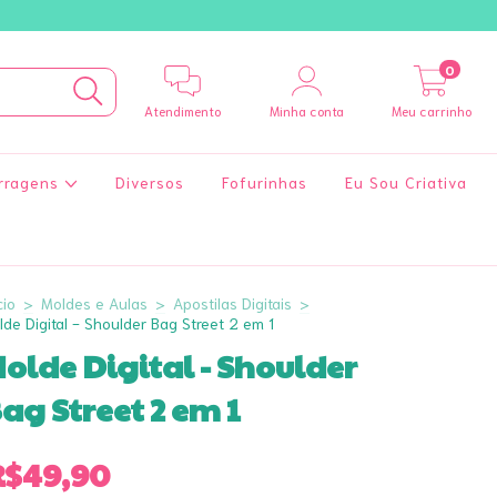
0
Atendimento
Minha conta
Meu carrinho
rragens
Diversos
Fofurinhas
Eu Sou Criativa
cio
>
Moldes e Aulas
>
Apostilas Digitais
>
de Digital - Shoulder Bag Street 2 em 1
olde Digital - Shoulder
ag Street 2 em 1
R$49,90