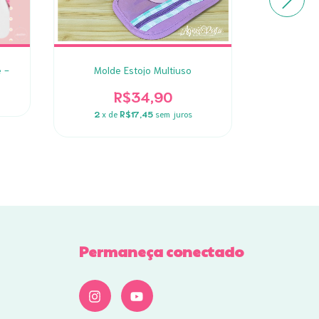
 -
Molde Estojo Multiuso
Modelag
R$34,90
2
x de
R$17,45
sem juros
Permaneça conectado