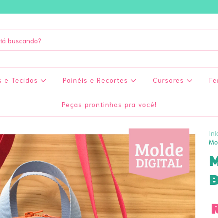
s e Tecidos
Painéis e Recortes
Cursores
Fe
Peças prontinhas pra você!
Iní
Mol
M
B