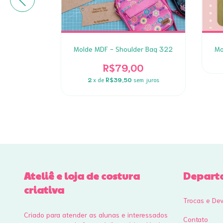
ULAR SU em
Molde MDF - Shoulder Bag 322
Mo
ITAL
R$79,00
0
2
x de
R$39,50
sem juros
 juros
Ateliê e loja de costura
Depart
criativa
Trocas e De
Criado para atender as alunas e interessados
Contato