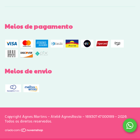
Meios de pagamento
Meios de envio
Copyright Agnes Martins - Ateliê AgnesRasta - 16930747000189 - 2026.
Todos os direitos reservados.