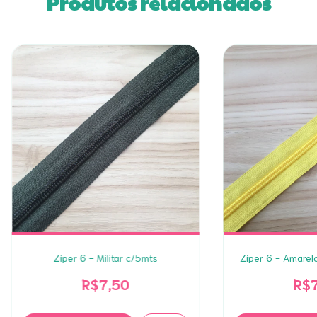
Produtos relacionados
Zíper 6 - Militar c/5mts
Zíper 6 - Amarel
R$7,50
R$7