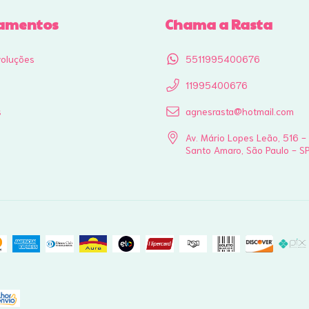
amentos
Chama a Rasta
voluções
5511995400676
11995400676
s
agnesrasta@hotmail.com
Av. Mário Lopes Leão, 516 -
Santo Amaro, São Paulo - S