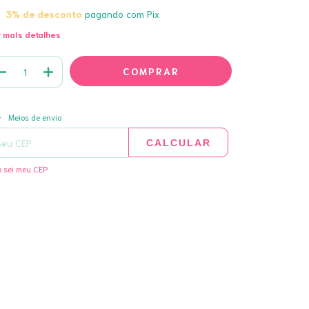
3% de desconto
pagando com Pix
 mais detalhes
ALTERAR CEP
regas para o CEP:
Meios de envio
CALCULAR
 sei meu CEP