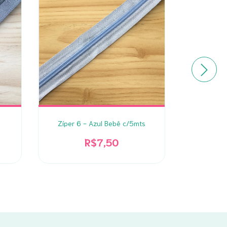
Zíper 6 - Azul Bebê c/5mts
Zíper
R$7,50