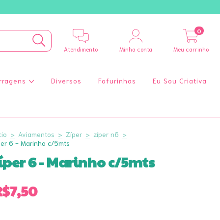
0
Atendimento
Minha conta
Meu carrinho
rragens
Diversos
Fofurinhas
Eu Sou Criativa
cio
>
Aviamentos
>
Zíper
>
zíper n6
>
́per 6 - Marinho c/5mts
íper 6 - Marinho c/5mts
R$7,50