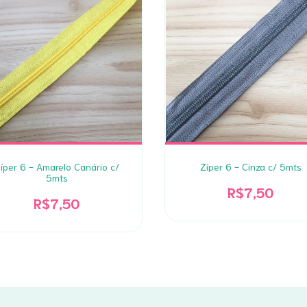
íper 6 - Amarelo Canário c/
Zíper 6 - Cinza c/ 5mts
5mts
R$7,50
R$7,50