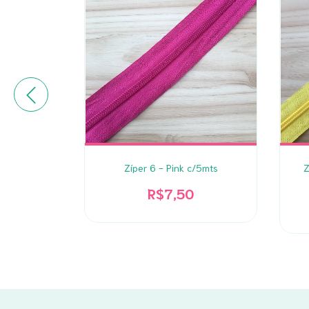
 c/5mts
Zíper 6 - Pink c/5mts
Z
R$7,50