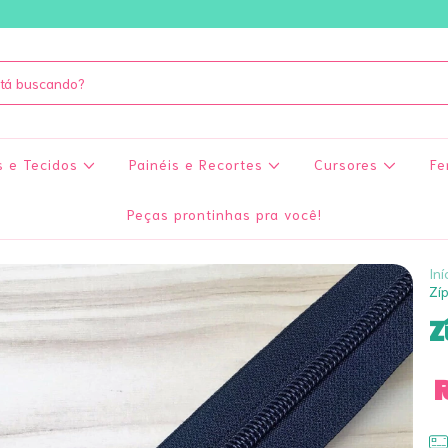
s e Tecidos
Painéis e Recortes
Cursores
Fe
Peças prontinhas pra você!
Iní
Zi
Z