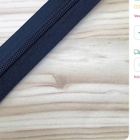
Ver
Ent
Não