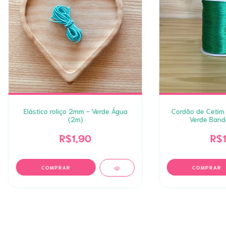
Elástico roliço 2mm - Verde Água
Cordão de Cetim 
(2m)
Verde Bande
R$1,90
R$1