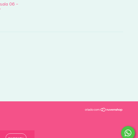
 sala 06 -
P