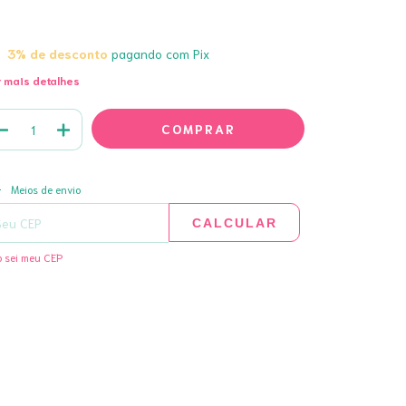
3% de desconto
pagando com Pix
 mais detalhes
ALTERAR CEP
regas para o CEP:
Meios de envio
CALCULAR
 sei meu CEP