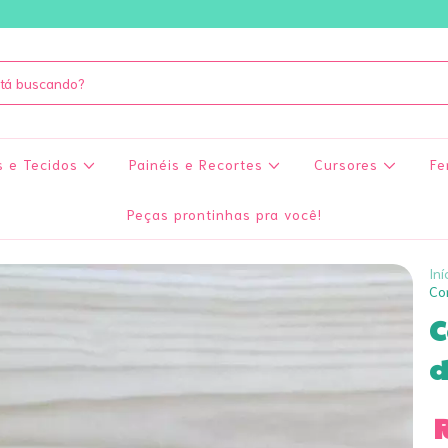
s e Tecidos
Painéis e Recortes
Cursores
Fe
Peças prontinhas pra você!
Iní
Co
C
d