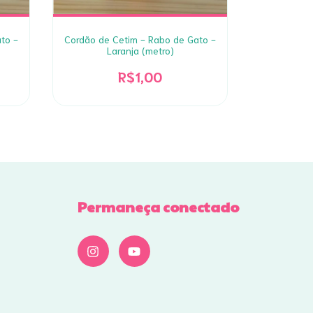
to -
Cordão de Cetim - Rabo de Gato -
Cordão de 
Laranja (metro)
Azu
R$1,00
Permaneça conectado