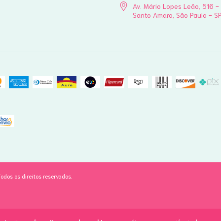
Av. Mário Lopes Leão, 516 -
Santo Amaro, São Paulo - S
dos os direitos reservados.