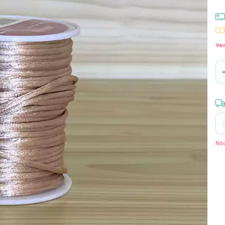
Ver
Ent
Não