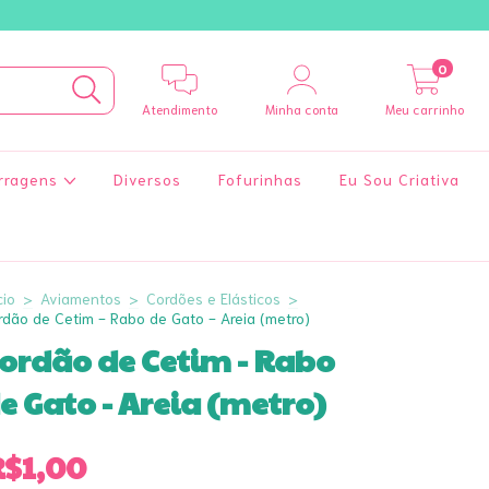
0
Atendimento
Minha conta
Meu carrinho
rragens
Diversos
Fofurinhas
Eu Sou Criativa
cio
>
Aviamentos
>
Cordões e Elásticos
>
rdão de Cetim - Rabo de Gato - Areia (metro)
ordão de Cetim - Rabo
e Gato - Areia (metro)
R$1,00