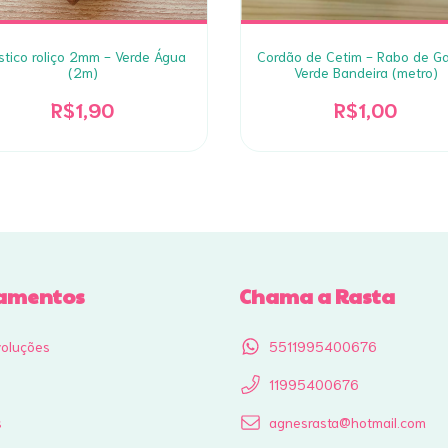
stico roliço 2mm - Verde Água
Cordão de Cetim - Rabo de Ga
(2m)
Verde Bandeira (metro)
R$1,90
R$1,00
amentos
Chama a Rasta
voluções
5511995400676
11995400676
s
agnesrasta@hotmail.com