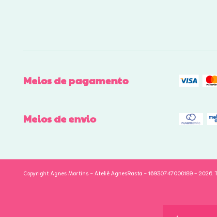
Meios de pagamento
Meios de envio
Copyright Agnes Martins - Ateliê AgnesRasta - 16930747000189 - 2026. To