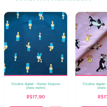
Tricoline digital - Homer Simpson
Tricoline digital 
(meio metro)
(meio 
R$17,90
R$1