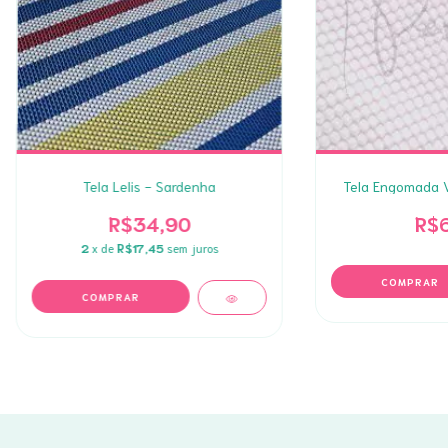
Tela Lelis - Sardenha
Tela Engomada Vo
R$34,90
R$6
2
x de
R$17,45
sem juros