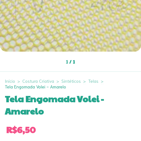
1
/
1
Início
>
Costura Criativa
>
Sintéticos
>
Telas
>
Tela Engomada Volei - Amarelo
Tela Engomada Volei -
Amarelo
R$6,50