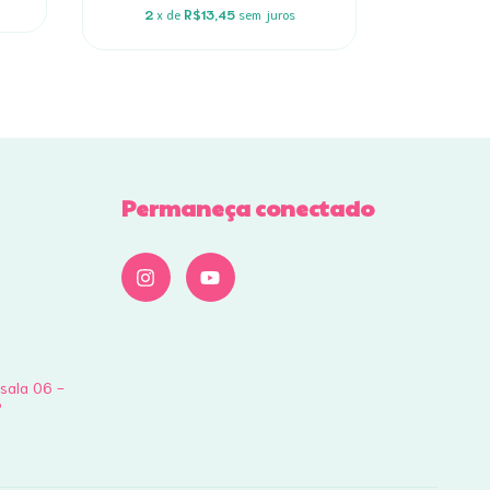
2
x de
R$13,45
sem juros
2
x d
Permaneça conectado
 sala 06 -
P