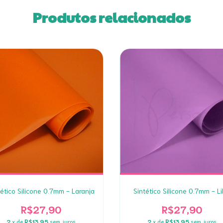
Produtos relacionados
tético Silicone 0.7mm - Laranja
Sintético Silicone 0.7mm - Li
R$27,90
R$27,90
2
x de
R$13,95
sem juros
2
x de
R$13,95
sem juros