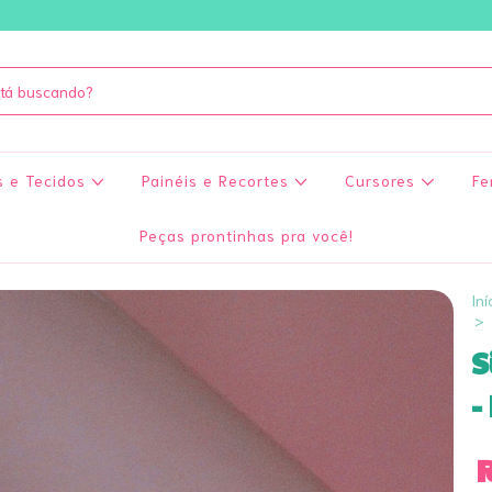
s e Tecidos
Painéis e Recortes
Cursores
Fe
Peças prontinhas pra você!
Iní
>
S
-