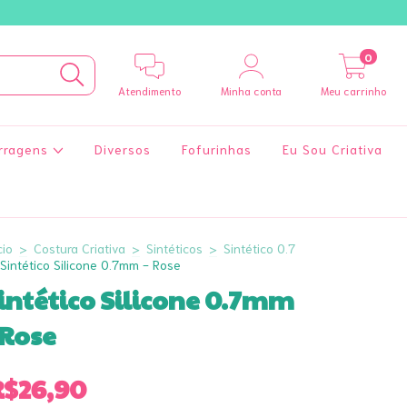
0
Atendimento
Minha conta
Meu carrinho
rragens
Diversos
Fofurinhas
Eu Sou Criativa
cio
>
Costura Criativa
>
Sintéticos
>
Sintético 0.7
Sintético Silicone 0.7mm - Rose
intético Silicone 0.7mm
 Rose
R$26,90