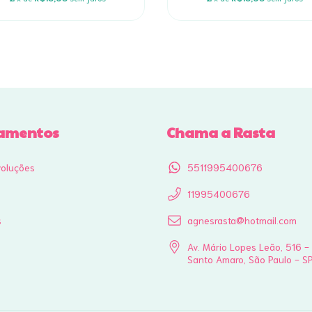
amentos
Chama a Rasta
voluções
5511995400676
11995400676
s
agnesrasta@hotmail.com
Av. Mário Lopes Leão, 516 -
Santo Amaro, São Paulo - S