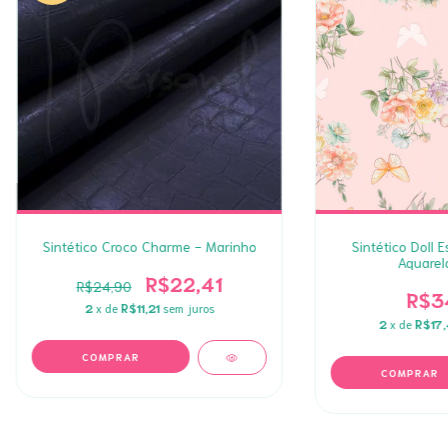
Sintético Croco Charme - Marinho
Sintético Doll 
Aquarel
R$22,41
R$24,90
R$3
2
x de
R$11,21
sem juros
2
x de
R$17