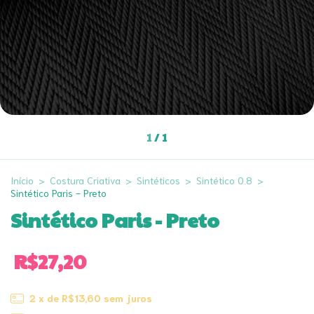
1
/
1
Início
>
Costura Criativa
>
Sintéticos
>
Sintético 0.8
>
Sintético Paris - Preto
Sintético Paris - Preto
R$27,20
2
x de
R$13,60
sem juros