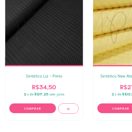
Sintético Liz - Preto
Sintético New M
R$34,50
R$2
2
x de
R$17,25
sem juros
2
x de
R$13