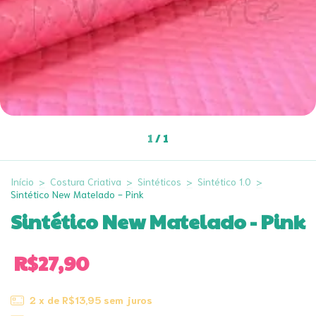
1
/
1
Início
>
Costura Criativa
>
Sintéticos
>
Sintético 1.0
>
Sintético New Matelado - Pink
Sintético New Matelado - Pink
R$27,90
2
x de
R$13,95
sem juros