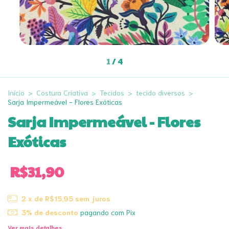
1
/
4
Início
>
Costura Criativa
>
Tecidos
>
tecido diversos
>
Sarja Impermeável - Flores Exóticas
Sarja Impermeável - Flores
Exóticas
R$31,90
2
x de
R$15,95
sem juros
3% de desconto
pagando com Pix
Ver mais detalhes