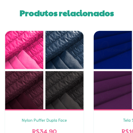
Produtos relacionados
Nylon Puffer Dupla Face
Tela 
R$34,90
R$1