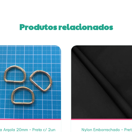
Produtos relacionados
a Argola 20mm - Prata c/ 2un
Nylon Emborrachado - Pret