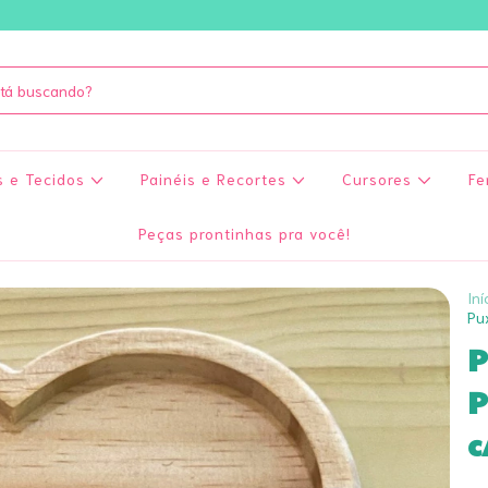
s e Tecidos
Painéis e Recortes
Cursores
Fe
Peças prontinhas pra você!
Iní
Pu
P
P
c