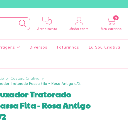
0
Atendimento
Minha conta
Meu carrinho
rragens
Diversos
Fofurinhas
Eu Sou Criativa
cio
>
Costura Criativa
>
xador Tratorado Passa Fita - Rosa Antigo c/2
uxador Tratorado
assa Fita - Rosa Antigo
/2