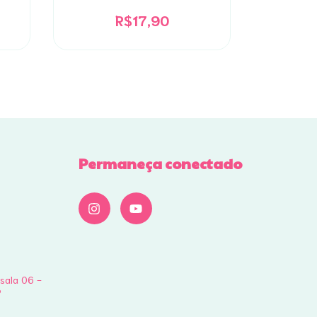
Ni
R$17,90
Permaneça conectado
 sala 06 -
P