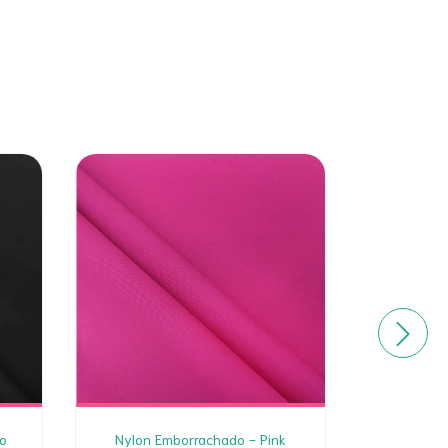
o
Nylon Emborrachado - Pink
Puxador 1