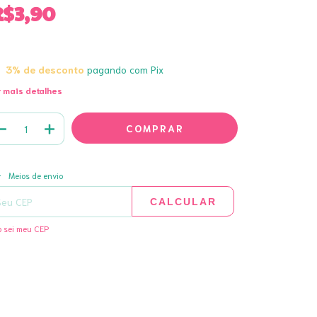
R$3,90
3% de desconto
pagando com Pix
 mais detalhes
ALTERAR CEP
regas para o CEP:
Meios de envio
CALCULAR
 sei meu CEP