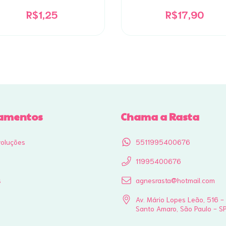
R$1,25
R$17,90
amentos
Chama a Rasta
voluções
5511995400676
11995400676
s
agnesrasta@hotmail.com
Av. Mário Lopes Leão, 516 -
Santo Amaro, São Paulo - S