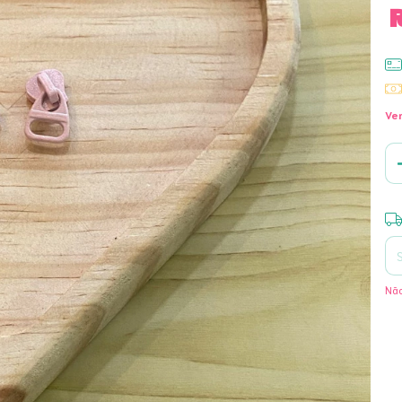
Ver
Ent
Não