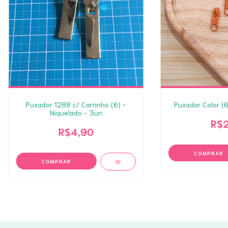
Puxador 1288 c/ Carrinho (6) -
Puxador Color (6
Niquelado - 3un
R$2
R$4,90