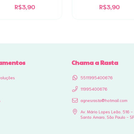
R$3,90
R$3,90
amentos
Chama a Rasta
voluções
5511995400676
11995400676
s
agnesrasta@hotmail.com
Av. Mário Lopes Leão, 516 -
Santo Amaro, São Paulo - S