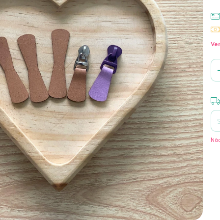
Ver
Ent
Não