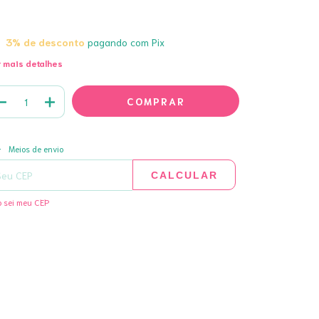
3% de desconto
pagando com Pix
 mais detalhes
ALTERAR CEP
regas para o CEP:
Meios de envio
CALCULAR
 sei meu CEP