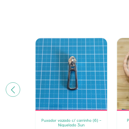
 Amarelo -
Puxador vazado c/ carrinho (6) -
P
Niquelado 3un