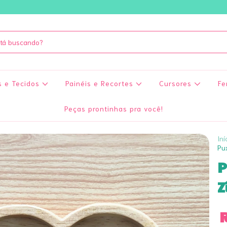
s e Tecidos
Painéis e Recortes
Cursores
Fe
Peças prontinhas pra você!
Iní
Pu
P
Z