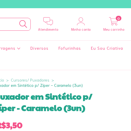
0
Atendimento
Minha conta
Meu carrinho
rragens
Diversos
Fofurinhas
Eu Sou Criativa
cio
>
Cursores/ Puxadores
>
xador em Sintético p/ Zíper - Caramelo (3un)
uxador em Sintético p/
íper - Caramelo (3un)
R$3,50