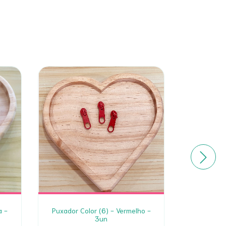
a -
Puxador Color (6) - Vermelho -
Puxador 
3un