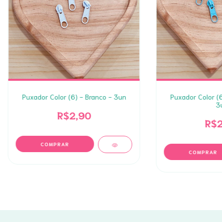
Puxador Color (6) - Branco - 3un
Puxador Color (6
3
R$2,90
R$2