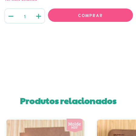
Meios de envio
ALTERAR CEP
Entregas para o CEP:
CALCULAR
Faça login
e use seus dados de entrega
Não sei meu CEP
Produtos relacionados