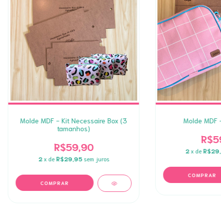
Molde MDF - Kit Necessaire Box (3
Molde MDF 
tamanhos)
R$5
R$59,90
2
x de
R$29
2
x de
R$29,95
sem juros