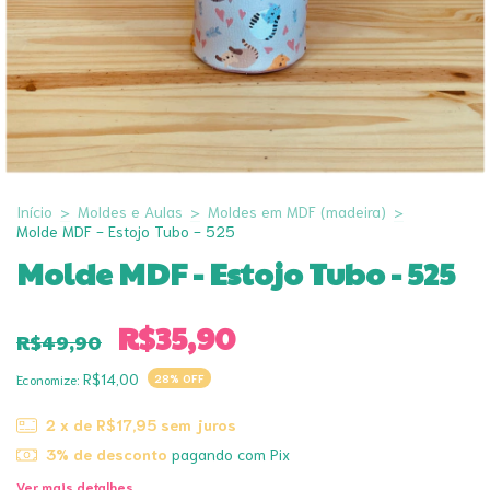
Início
>
Moldes e Aulas
>
Moldes em MDF (madeira)
>
Molde MDF - Estojo Tubo - 525
Molde MDF - Estojo Tubo - 525
R$35,90
R$49,90
R$14,00
Economize:
28
% OFF
2
x de
R$17,95
sem juros
3% de desconto
pagando com Pix
Ver mais detalhes