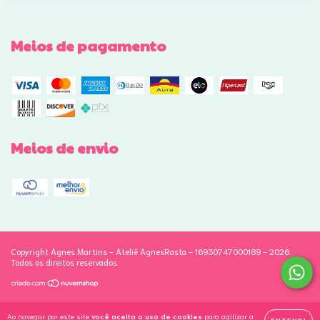
Meios de pagamento
Meios de envio
Copyright Agnes Martins - Ateliê AgnesRasta - 16930747000189 - 2026.
Todos os direitos reservados.
Ao navegar por este site
você aceita o uso de cookies
para agilizar a