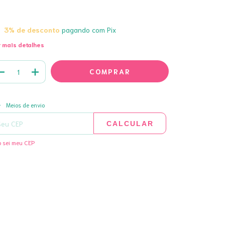
3% de desconto
pagando com Pix
 mais detalhes
ALTERAR CEP
regas para o CEP:
Meios de envio
CALCULAR
 sei meu CEP