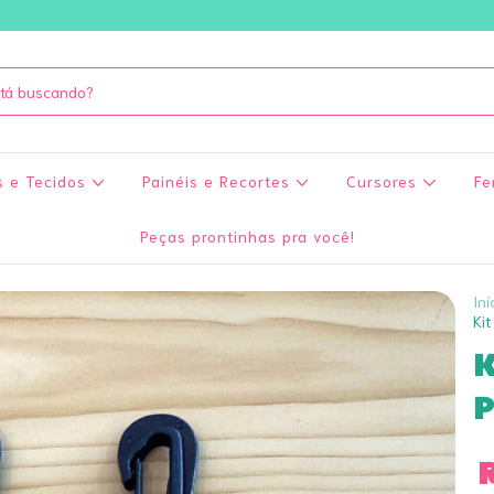
s e Tecidos
Painéis e Recortes
Cursores
Fe
Peças prontinhas pra você!
Iní
Kit
K
P