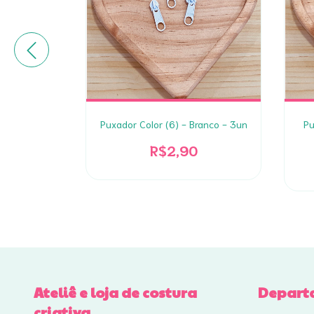
 Amarelo -
Puxador Color (6) - Branco - 3un
Pu
R$2,90
Ateliê e loja de costura
Depart
criativa