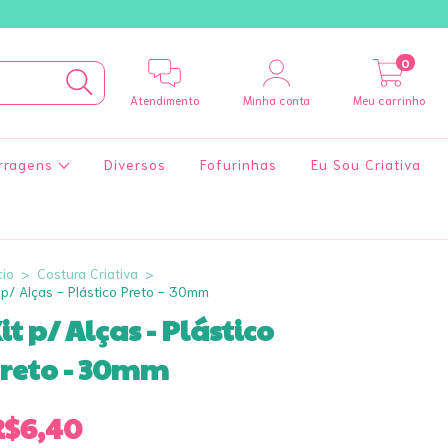
0
Atendimento
Minha conta
Meu carrinho
rragens
Diversos
Fofurinhas
Eu Sou Criativa
cio
>
Costura Criativa
>
 p/ Alças - Plástico Preto - 30mm
it p/ Alças - Plástico
reto - 30mm
R$6,40