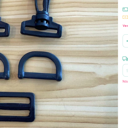
Ver
Ent
Não