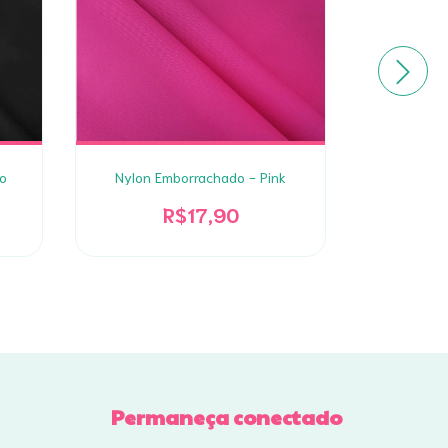
o
Nylon Emborrachado - Pink
B
R$17,90
Permaneça conectado