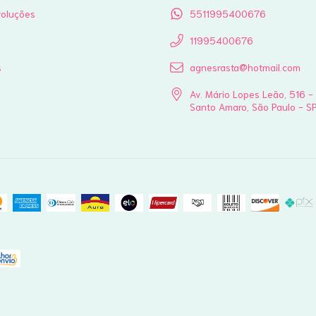
voluções
5511995400676
11995400676
s
agnesrasta@hotmail.com
Av. Mário Lopes Leão, 516 -
Santo Amaro, São Paulo - S