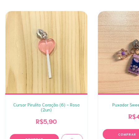
Cursor Pirulito Coração (6) - Rosa
Puxador Sweet
(2un)
R$4
R$5,90