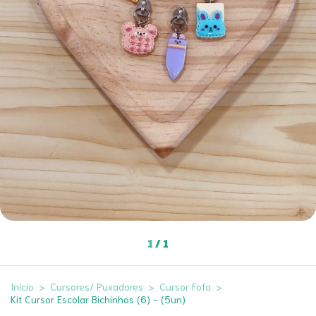
1
/
1
Início
>
Cursores/ Puxadores
>
Cursor Fofo
>
Kit Cursor Escolar Bichinhos (6) - (5un)