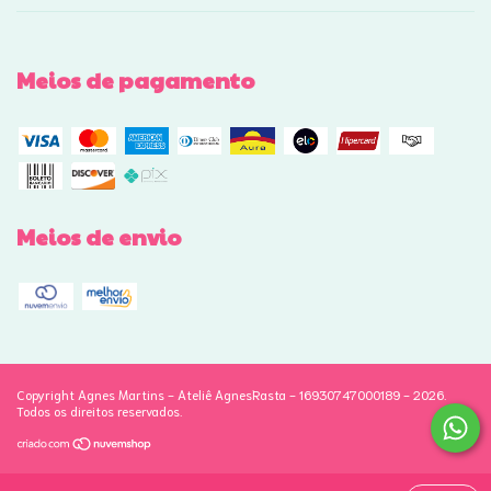
Meios de pagamento
Meios de envio
Copyright Agnes Martins - Ateliê AgnesRasta - 16930747000189 - 2026.
Todos os direitos reservados.