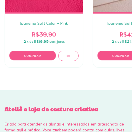
Ipanema Soft Color - Pink
Ipanema Soft
R$39,90
R$4
2
x de
R$19,95
sem juros
2
x de
R$21
Ateliê e loja de costura criativa
Criado para atender as alunas e interessados em artesanato de
forma ágil e prática. Você também poderá contar com aulas, lives