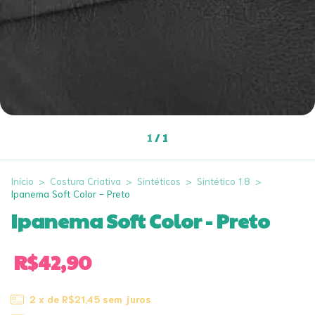
1
/
1
Início
>
Costura Criativa
>
Sintéticos
>
Sintético 1.8
>
Ipanema Soft Color - Preto
Ipanema Soft Color - Preto
R$42,90
2
x de
R$21,45
sem juros