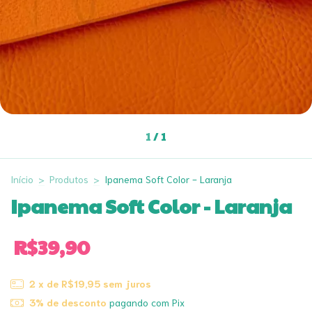
1
/
1
Início
>
Produtos
>
Ipanema Soft Color - Laranja
Ipanema Soft Color - Laranja
R$39,90
2
x de
R$19,95
sem juros
3% de desconto
pagando com Pix