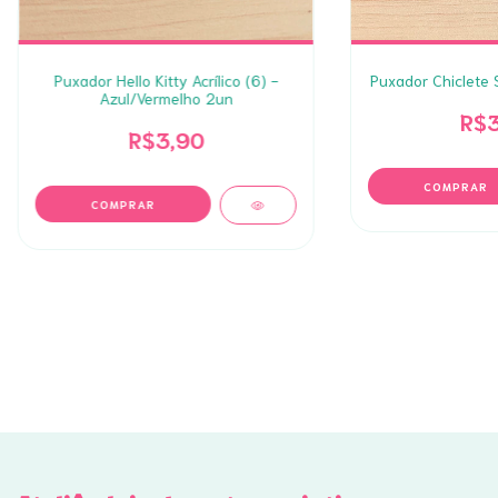
Puxador Hello Kitty Acrílico (6) -
Puxador Chiclete S
Azul/Vermelho 2un
R$3
R$3,90