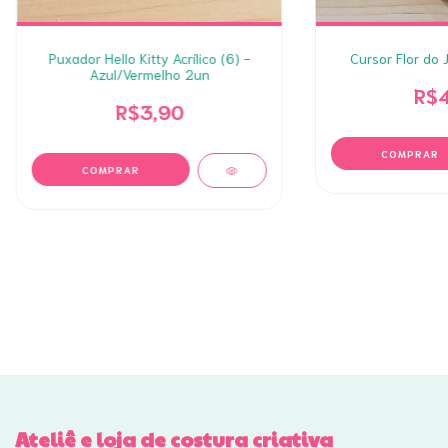
Puxador Hello Kitty Acrílico (6) -
Cursor Flor do 
Azul/Vermelho 2un
R$4
R$3,90
Ateliê e loja de costura criativa