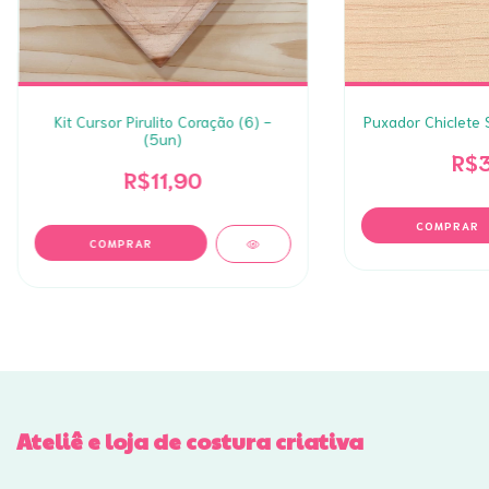
Kit Cursor Pirulito Coração (6) -
Puxador Chiclete S
(5un)
R$3
R$11,90
Ateliê e loja de costura criativa