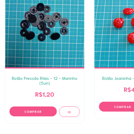
Botão Pressão Ritas - 12 - Marinho
Botão Joaninha 
(5un)
R$4
R$1,20