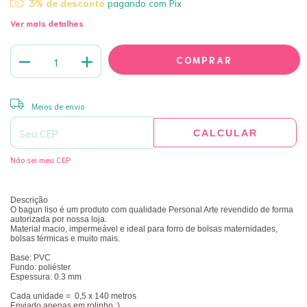
3% de desconto
pagando com Pix
Ver mais detalhes
ALTERAR CEP
Entregas para o CEP:
Meios de envio
CALCULAR
Não sei meu CEP
Descrição
O bagun liso é um produto com qualidade Personal Arte revendido de forma
autorizada por nossa loja.
Material macio, impermeável e ideal para forro de bolsas maternidades,
bolsas térmicas e muito mais.
Base: PVC
Fundo: poliéster
Espessura: 0.3 mm
Cada unidade =
0,5 x 140 metros
Enviado apenas em rolinho :)