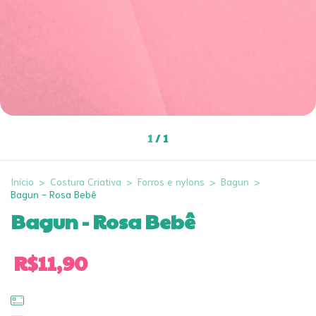
1
/
1
Início
>
Costura Criativa
>
Forros e nylons
>
Bagun
>
Bagun - Rosa Bebê
Bagun - Rosa Bebê
R$11,90