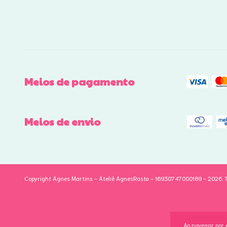
Meios de pagamento
Meios de envio
Copyright Agnes Martins - Ateliê AgnesRasta - 16930747000189 - 2026. To
Ao navegar por 