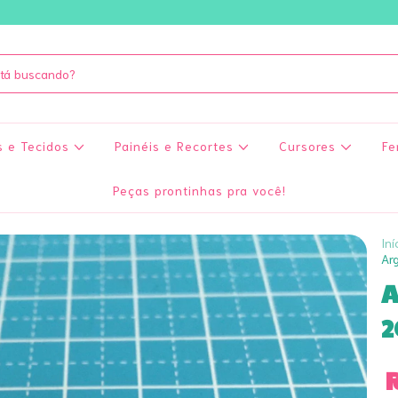
s e Tecidos
Painéis e Recortes
Cursores
Fe
Peças prontinhas pra você!
Iní
Ar
A
2
R