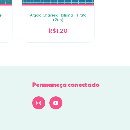
e -
Argola Chaveiro Italiana - Prata
Argola p/ C
(2un)
R$1,20
Permaneça conectado