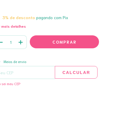
3% de desconto
pagando com Pix
 mais detalhes
ALTERAR CEP
regas para o CEP:
Meios de envio
CALCULAR
 sei meu CEP