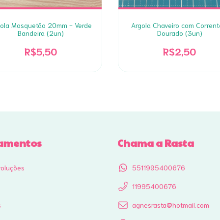
gola Mosquetão 20mm - Verde
Argola Chaveiro com Corrent
Bandeira (2un)
Dourado (3un)
R$5,50
R$2,50
amentos
Chama a Rasta
voluções
5511995400676
11995400676
s
agnesrasta@hotmail.com