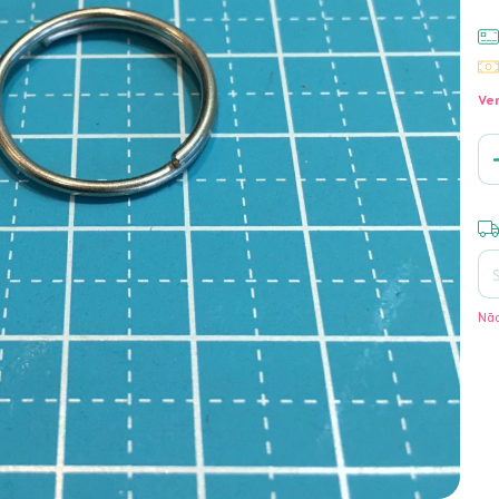
Ver
Ent
Não