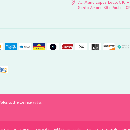
Av. Mário Lopes Leão, 516 -
Santo Amaro, São Paulo - S
dos os direitos reservados.
este site
você aceita o uso de cookies
para agilizar a sua experiência de compra