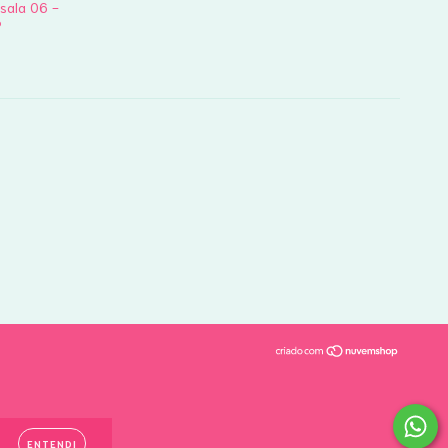
 sala 06 -
P
.
ENTENDI