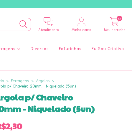
0
Atendimento
Minha conta
Meu carrinho
rragens
Diversos
Fofurinhas
Eu Sou Criativa
cio
>
Ferragens
>
Argolas
>
gola p/ Chaveiro 20mm - Niquelado (5un)
rgola p/ Chaveiro
0mm - Niquelado (5un)
$2,30