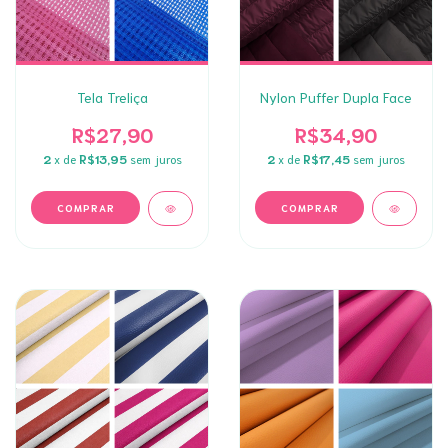
Tela Treliça
Nylon Puffer Dupla Face
R$27,90
R$34,90
2
x de
R$13,95
sem juros
2
x de
R$17,45
sem juros
COMPRAR
COMPRAR