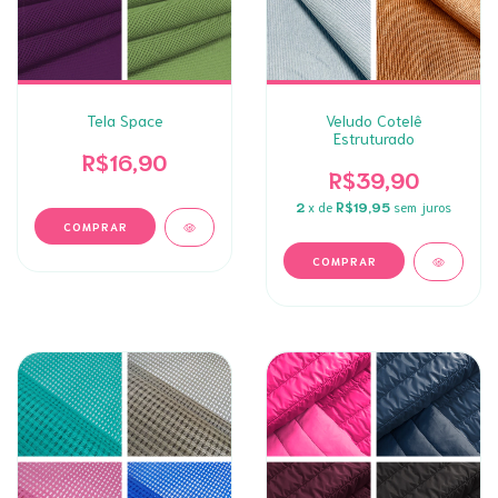
Tela Space
Veludo Cotelê
Estruturado
R$16,90
R$39,90
2
x de
R$19,95
sem juros
COMPRAR
COMPRAR