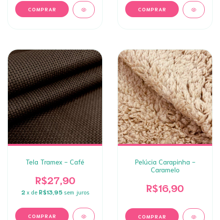
Tela Tramex - Café
Pelúcia Carapinha -
Caramelo
R$27,90
R$16,90
2
x de
R$13,95
sem juros